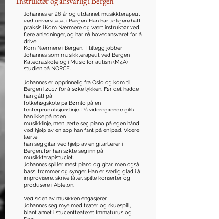
Instruktør og ansvarlig i Bergen
Johannes er 26 år og utdannet musikkterapeut
ved universitetet i Bergen. Han har tidligere hatt
praksis i Kom Nærmere og vært instruktør ved
flere anledninger, og har nå hovedansvaret for å
drive
Kom Nærmere i Bergen. I tillegg jobber
Johannes som musikkterapeut ved Bergen
Katedralskole og i Music for autism (M4A)
studien på NORCE.
Johannes er opprinnelig fra Oslo og kom til
Bergen i 2017 for å søke lykken. Før det hadde
han gått på
folkehøgskole på Bømlo på en
teaterproduksjonslinje. På videregående gikk
han ikke på noen
musikklinje, men lærte seg piano på egen hånd
ved hjelp av en app han fant på en ipad. Videre
lærte
han seg gitar ved hjelp av en gitarlærer i
Bergen, før han søkte seg inn på
musikkterapistudiet.
Johannes spiller mest piano og gitar, men også
bass, trommer og synger. Han er særlig glad i å
improvisere, skrive låter, spille konserter og
produsere i Ableton.
Ved siden av musikken engasjerer
Johannes seg mye med teater og skuespill,
blant annet i studentteateret Immaturus og