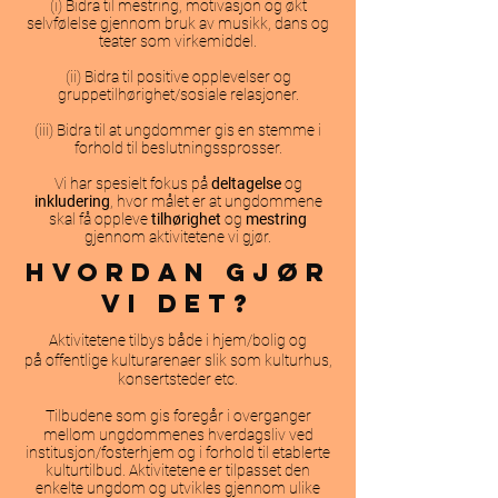
(i) Bidra til mestring, motivasjon og økt
selvfølelse gjennom bruk av musikk, dans og
teater som virkemiddel.
(ii) Bidra til positive opplevelser og
gruppetilhørighet/sosiale relasjoner.
(iii) Bidra til at ungdommer gis en stemme i
forhold til beslutningssprosser.
Vi har spesielt fokus på
deltagelse
og
inkludering
, hvor m
å
let er at ungdommene
skal f
å
oppleve
tilhørighet
og
mestring
gjennom aktivitetene vi gjør.
Hvordan gjør
vi det?
å
Aktivitetene tilbys b
de i hjem/bolig og
å
p
offentlige kulturarenaer slik som kulturhus,
konsertsteder etc.
å
Tilbudene som gis foreg
r i overganger
mellom ungdommenes hverdagsliv ved
institusjon/fosterhjem og i forhold til etablerte
kulturtilbud. Aktivitetene er tilpasset den
enkelte ungdom og utvikles gjennom ulike