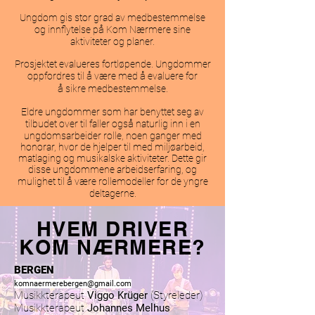
Ungdom gis stor grad av medbestemmelse
å
og innflytelse p
Kom Nærmere sine
aktiviteter og planer.
Prosjektet evalueres fortløpende. Ungdommer
å
å
oppfordres til
være med
evaluere for
å
sikre medbestemmelse.
Eldre ungdommer som har benyttet seg av
å
tilbudet over til faller ogs
naturlig inn i en
ungdomsarbeider rolle, noen ganger med
honorar, hvor de hjelper til med miljøarbeid,
matlaging og musikalske aktiviteter. Dette gir
disse ungdommene arbeidserfaring, og
å
mulighet til
være rollemodeller for de yngre
deltagerne.
HVEM DRIVER
KOM NÆRMERE?
BERGEN
komnaermerebergen@gmail.com
Musikkterapeut
Viggo Krüger
(Styreleder)
Musikkterapeut
Johannes Melhus