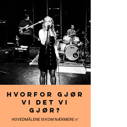
Hvorfor gjør
vi det vi
gjør?
HOVEDMÅLENE til KOM NÆRMERE
er: