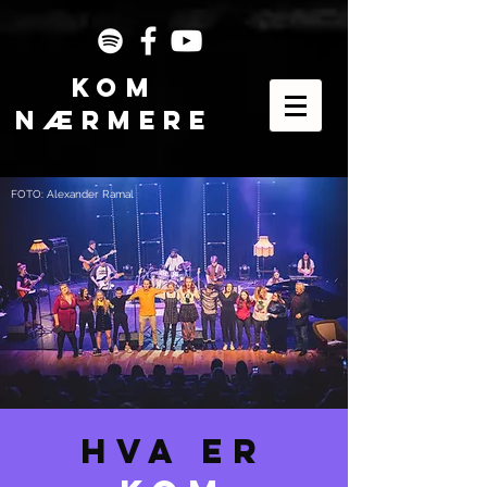
KOM
NÆRMEre
FOTO: Alexander Ramal
HVA ER