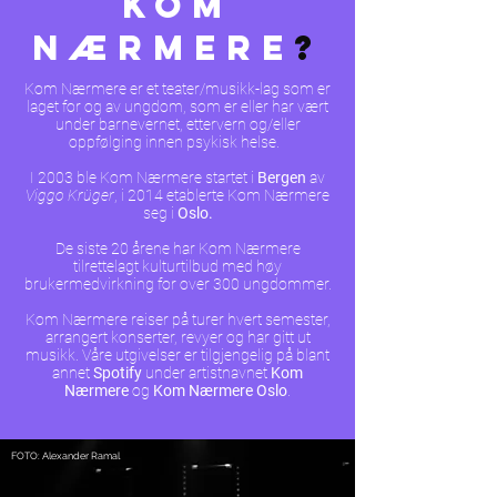
KOM
NÆRMERE
?
Kom Nærmere er et teater/musikk-lag som er
laget for og av ungdom, som er eller har vært
under barnevernet, ettervern og/eller
oppfølging innen psykisk helse.
I 2003 ble Kom Nærmere startet i
Bergen
av
Viggo Krüger
, i
2014 etablerte
Kom Nærmere
seg i
Oslo.
De siste 20 årene har Kom Nærmere
tilrettelagt kulturtilbud med høy
brukermedvirkning for over 300 ungdommer.
Kom Nærmere reiser på turer hvert semester,
arrangert konserter, revyer og har gitt ut
musikk. Våre utgivelser er tilgjengelig på blant
annet
Spotify
under artistnavnet
Kom
Nærmere
og
Kom Nærmere Oslo
.
FOTO: Alexander Ramal