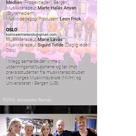
Medlien
(Prosjektleder i Bergen)
Musikkterapeut
Marte Halås Anyan
(Styremedlem)
Musikkpedagog/Produsent
Leon Frick
OSLO
komnaermereoslo@gmail.com
Musikkterapeut
Marie Løvås
Musikkterapeut
Sigurd Tvilde
(Dag
lig leder,
Oslo)
I tillegg samarbeider vi med
utdanningsinstitusjonene og tar imot
praksisstudenter fra musikkterapistudiet
ved Norges Musikkhøyskole (NMH) og
Universitetet i Bergen (UiB).
FOTO: Alexander Ramal