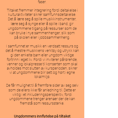
faser.
Tiltaket fremmer integrering fordi deltakelse i
kulturaktiviteter sikrer samfunnsdeltakelse.
å
å
Det
lære seg
spille musikkinstrumenter,
å
å
lære seg
synge eller
spille i band, gir
å
ungdommene tilgang p
ressurser som de
kan bruke i nye sammenhenger, slik som
å
p
skolen eller i jobbsammenheng.
I samfunnet er musikk en verdsatt ressurs og
å
det
mestre musikkens verktøy og utrykk kan
gi den enkelte barn eller ungdom viktige
å
fortrinn i eget liv. Fordi vi inviterer p
rørende,
venner og lokalpresse til konserten som skal
avholdes mot slutten av kursperioden, sikrer
vi at ungdommene blir sett og hørt i egne
lokalmiljø.
å
å
De f
r mulighet til
fremføre sider av seg selv
å
som de ellers ikke f
r anledning til. Dette er
viktig i et inkluderingsperspektiv, fordi
ungdommene trenger arenaer der de kan
å
fremst
som ressurssterke.
Ungdommers innflytelse på tiltaket